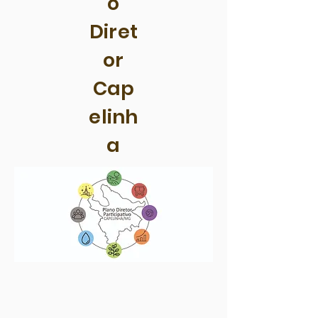
o
Diret
or
Cap
elinh
a