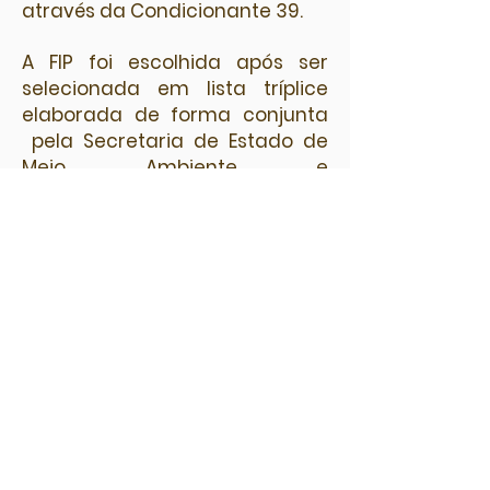
através da Condicionante 39.
A FIP foi escolhida após ser
selecionada em lista tríplice
elaborada de forma conjunta
pela Secretaria de Estado de
Meio Ambiente e
Desenvolvimento Sustentável –
SEMAD e pelo MPMG, a FIP então
como Gerenciadora de
Assessoria Técnica
Independente para 13
Comunidades atingidas pela
mineração, na gestão da
Condicionante 39 do Step 3
(LP+LI) do Projeto Minas-Rio em
Conceição do Mato Dentro-MG,
empreendido pela Anglo
American.