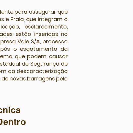
ndente para assegurar que
as e Praia, que integram o
cação, esclarecimento,
ades estão inseridas no
presa Vale S/A, processo
após o esgotamento da
istema que podem causar
a Estadual de Segurança de
lém da descaracterização
 de novas barragens pelo
cnica
Dentro